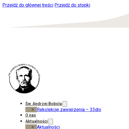
Przejdź do głównej treści
Przejdź do stopki
Św. Andrzej Bobola
Rekolekcje zawierzenia – 33dni
O nas
Aktualności
Aktualności