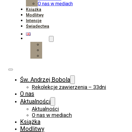
O nas w mediach
Książka
Modlitwy
Intencje
Świadectwa
Wesprzyj
Wpłać
Darczyńcy
Wspieraj regularnie
Św. Andrzej Bobola
Rekolekcje zawierzenia – 33dni
O nas
Aktualności
Aktualności
O nas w mediach
Książka
Modlitwy