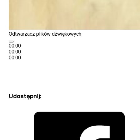
Odtwarzacz plików dźwiękowych
00:00
00:00
00:00
Wprowadzenie
Etapy rekolekcji
Modlitwa i rozważ
dni - materiały na każdy dzień
Udostępnij: