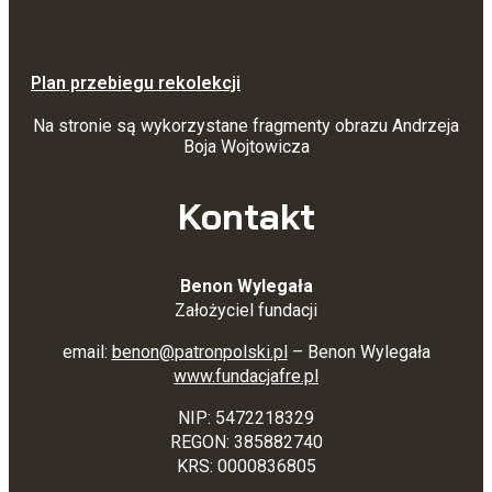
Plan przebiegu rekolekcji
Na stronie są wykorzystane fragmenty obrazu Andrzeja
Boja Wojtowicza
Kontakt
Benon Wylegała
Założyciel fundacji
email:
benon@patronpolski.pl
– Benon Wylegała
www.fundacjafre.pl
NIP: 5472218329
REGON: 385882740
KRS: 0000836805