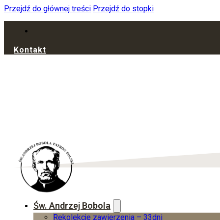
Przejdź do głównej treści
Przejdź do stopki
Kontakt
Dołącz do darczyńców Filmowego R
Św. Andrzej Bobola
Rekolekcje zawierzenia – 33dni