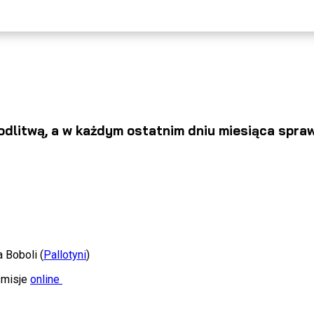
itwą, a w każdym ostatnim dniu miesiąca sprawo
a Boboli (
Pallotyni
)
smisje
online