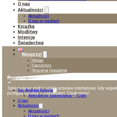
O nas
Aktualności
Aktualności
O nas w mediach
Książka
Modlitwy
Intencje
Świadectwa
Wesprzyj
Wpłać
Darczyńcy
Wspieraj regularnie
Przelew on-line
Tutaj możesz zrobić szybki przelew internetowy. Gdy wypełn
Św. Andrzej Bobola
postępuj zgodnie z instrukcjami. Dziękujemy!
Rekolekcje zawierzenia – 33dni
O nas
Aktualności
Aktualności
O nas w mediach