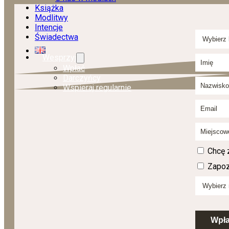
Książka
Modlitwy
Intencje
Świadectwa
Wesprzyj
Wpłać
Darczyńcy
Wspieraj regularnie
Chcę 
Zapoz
Wpł