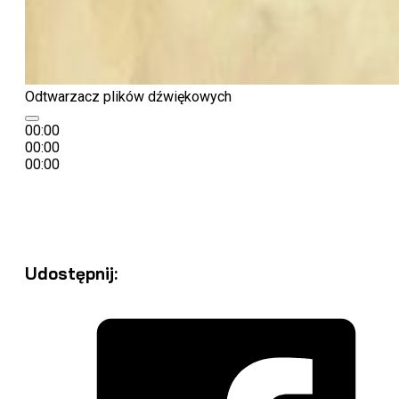
Odtwarzacz plików dźwiękowych
00:00
00:00
00:00
Wprowadzenie
Etapy rekolekcji
Modlitwa i rozważ
dni - materiały na każdy dzień
Udostępnij: