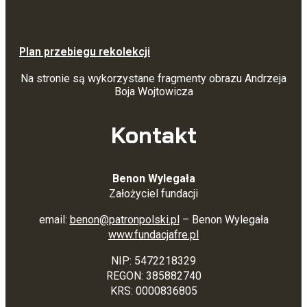
Plan przebiegu rekolekcji
Na stronie są wykorzystane fragmenty obrazu Andrzeja
Boja Wojtowicza
Kontakt
Benon Wylegała
Założyciel fundacji
email:
benon@patronpolski.pl
– Benon Wylegała
www.fundacjafre.pl
NIP: 5472218329
REGON: 385882740
KRS: 0000836805