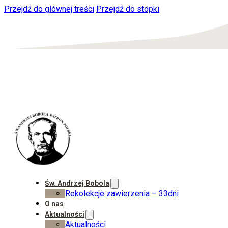
Przejdź do głównej treści
Przejdź do stopki
Św. Andrzej Bobola
Rekolekcje zawierzenia – 33dni
O nas
Aktualności
Aktualności