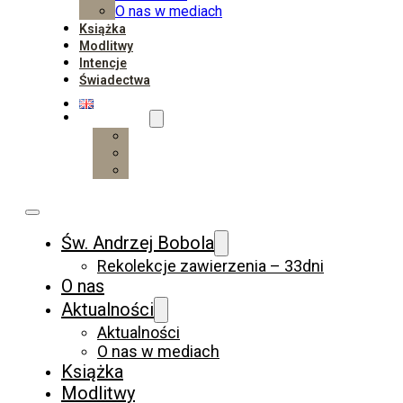
O nas w mediach
Książka
Modlitwy
Intencje
Świadectwa
Wesprzyj
Wpłać
Darczyńcy
Wspieraj regularnie
Św. Andrzej Bobola
Rekolekcje zawierzenia – 33dni
O nas
Aktualności
Aktualności
O nas w mediach
Książka
Modlitwy