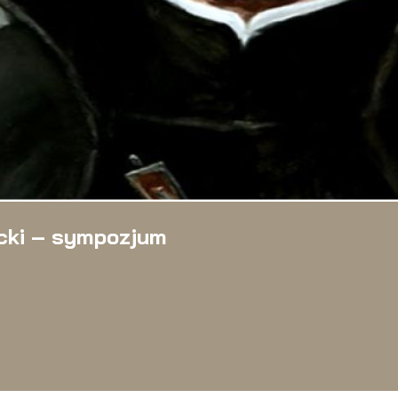
ocki – sympozjum