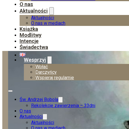
O nas
Aktualności
Aktualności
O nas w mediach
Książka
Modlitwy
Intencje
Świadectwa
Wesprzyj
Wpłać
Darczyńcy
Wspieraj regularnie
Św. Andrzej Bobola
Rekolekcje zawierzenia – 33dni
O nas
Aktualności
Aktualności
O nas w mediach