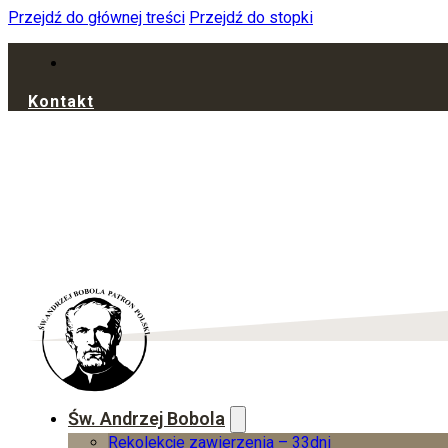
Przejdź do głównej treści
Przejdź do stopki
Kontakt
Św. Andrzej Bobola
Rekolekcje zawierzenia – 33dni