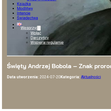
Książka
Modlitwy
Intencje
Świadectwa
Wesprzyj
Wpłać
Darczyńcy
Wspieraj regularnie
Święty Andrzej Bobola – Znak pror
Data utworzenia:
2024-07-20
Kategoria:
Aktualności