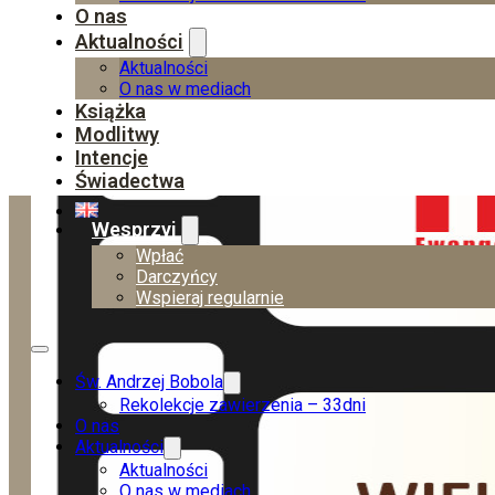
O nas
Aktualności
Aktualności
O nas w mediach
Książka
Modlitwy
Intencje
Świadectwa
Wesprzyj
Wpłać
Darczyńcy
Wspieraj regularnie
Św. Andrzej Bobola
Rekolekcje zawierzenia – 33dni
O nas
Aktualności
Aktualności
O nas w mediach