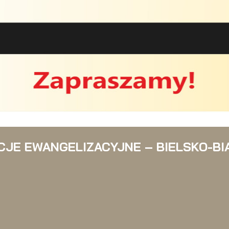
JE EWANGELIZACYJNE – BIELSKO-BI