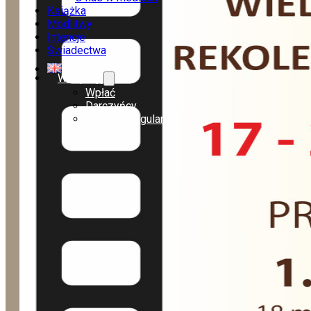
Książka
Modlitwy
Intencje
Świadectwa
Wesprzyj
Wpłać
Darczyńcy
Wspieraj regularnie