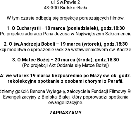
ul. Św.Pawła 2
43-300 Bielsko-Biała
W tym czasie odbędą się projekcje poruszających filmów:
1. O Eucharystii –18 marca (poniedziałek), godz.18:30
(Po projekcji adoracja Pana Jezusa w Najświętszym Sakramencie
2. O św.Andrzeju Boboli – 19 marca (wtorek), godz.18:30
kcji modlitwa o uproszenie łask za wstawiennictwem św. Andrze
3. O Matce Bożej – 20 marca (środa), godz.18:30
(Po projekcji Akt Oddania się Matce Bożej)
: we wtorek 19 marca bezpośrednio po Mszy św. ok. godz. 
rekolekcyjne spotkanie z osobami chorymi z Parafii.
dziemy gościć Benona Wylegałę, założyciela Fundacji Filmowy R
Ewangelizacyjny z Bielska-Białej, który poprowadzi spotkania
ewangelizacyjne.
ZAPRASZAMY