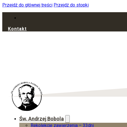
Przejdź do głównej treści
Przejdź do stopki
Kontakt
Św. Andrzej Bobola
Rekolekcje zawierzenia – 33dni