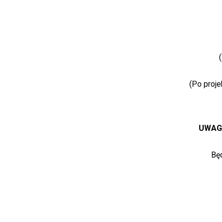
(Po proje
UWAGA
Bę