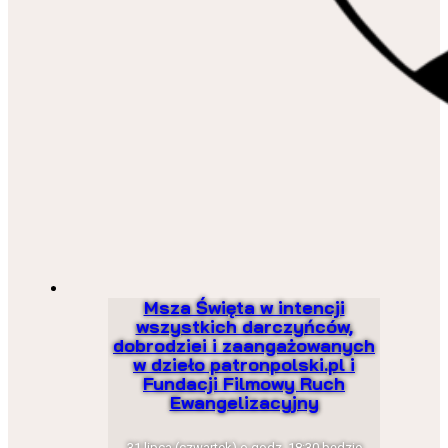
Msza Święta w intencji
wszystkich darczyńców,
dobrodziei i zaangażowanych
w dzieło patronpolski.pl i
Fundacji Filmowy Ruch
Ewangelizacyjny
31 lipca (czwartek) o godz. 18:30 będzie