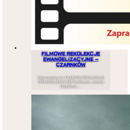
FILMOWE REKOLEKCJE
EWANGELIZACYJNE –
CZARNKÓW
Zapraszamy na: FILMOWE REKOLEKCJE
EWANGELIZACYJNE Parafia pw. Jezusa
Chrystusa…...