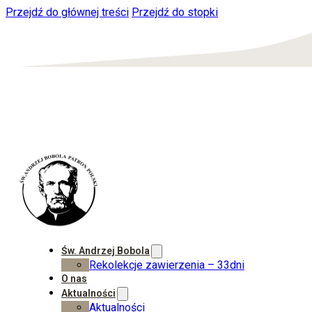
Przejdź do głównej treści
Przejdź do stopki
Św. Andrzej Bobola
Rekolekcje zawierzenia – 33dni
O nas
Aktualności
Aktualności