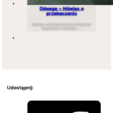
Odwaga – Mówiąc o
przebaczeniu
Mówiąc o przebaczeniu nie możemy nie
wspomnieć o odwadze.…...
Udostępnij: