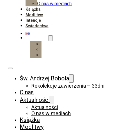
O nas w mediach
Książka
Modlitwy
Intencje
Świadectwa
Wesprzyj
Wpłać
Darczyńcy
Wspieraj regularnie
Św. Andrzej Bobola
Rekolekcje zawierzenia – 33dni
O nas
Aktualności
Aktualności
O nas w mediach
Książka
Modlitwy