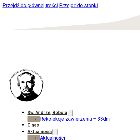
Przejdź do głównej treści
Przejdź do stopki
Św. Andrzej Bobola
Rekolekcje zawierzenia – 33dni
O nas
Aktualności
Aktualności