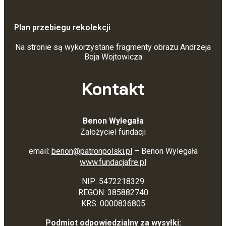
Plan przebiegu rekolekcji
Na stronie są wykorzystane fragmenty obrazu Andrzeja
Boja Wojtowicza
Kontakt
Benon Wylegała
Założyciel fundacji
email:
benon@patronpolski.pl
– Benon Wylegała
www.fundacjafre.pl
NIP: 5472218329
REGON: 385882740
KRS: 0000836805
Podmiot odpowiedzialny za wysyłki: