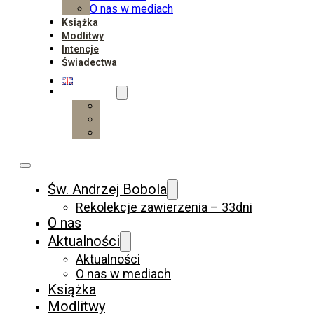
O nas w mediach
Książka
Modlitwy
Intencje
Świadectwa
Wesprzyj
Wpłać
Darczyńcy
Wspieraj regularnie
Św. Andrzej Bobola
Rekolekcje zawierzenia – 33dni
O nas
Aktualności
Aktualności
O nas w mediach
Książka
Modlitwy