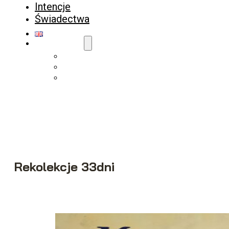
Intencje
Świadectwa
Wesprzyj
Wpłać
Darczyńcy
Wspieraj regularnie
Rekolekcje 33dni